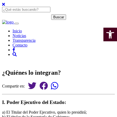
Open 
Inicio
Noticias
Transparencia
Contacto
¿Quiénes lo integran?
Compartir en:
I. Poder Ejecutivo del Estado:
a) El Titular del Poder Ejecutivo, quien lo presidirá;
b) El titular de la Secretaría de Gobierno;